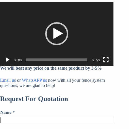
Video
Player
00:00
00:53
We will beat any price on the same product by 3-5%
Email us
or
WhatsAPP us
now with all your fence system
questions, we are glad to help!
Request For Quotation
Name
*