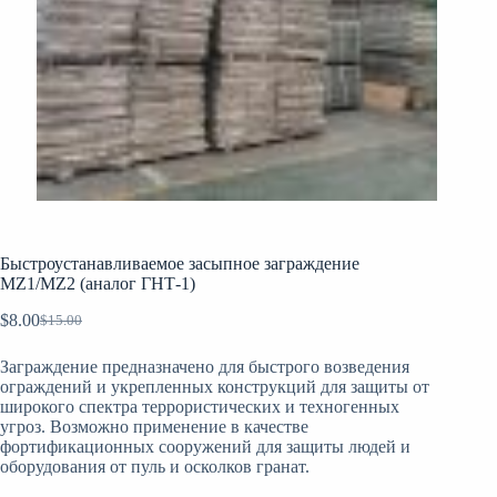
Быстроустанавливаемое засыпное заграждение
MZ1/MZ2 (аналог ГНТ-1)
$
8.00
$
15.00
Original
Current
price
price
Заграждение предназначено для быстрого возведения
was:
is:
ограждений и укрепленных конструкций для защиты от
$15.00.
$8.00.
широкого спектра террористических и техногенных
угроз. Возможно применение в качестве
фортификационных сооружений для защиты людей и
оборудования от пуль и осколков гранат.