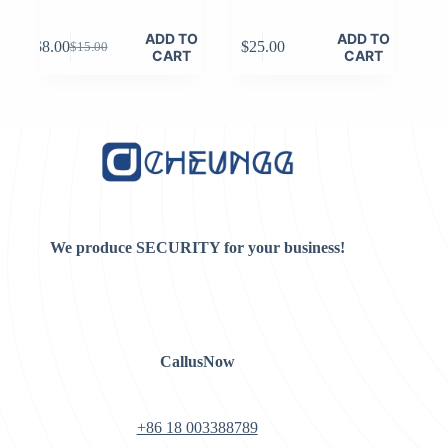
ADD TO
ADD TO
$
8.00
$
25.00
$
15.00
Original
Current
CART
CART
price
price
was:
is:
$15.00.
$8.00.
We produce SECURITY for your business!
CallusNow
+86 18 003388789