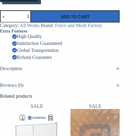
*
Быстроустанавливаемое
ADD TO CART
засыпное
заграждение
Category:
All Works
Brand:
Fence and Mesh Factory
MZ1/MZ2
Extra Features
(аналог
High Quality
ГНТ-1)
Satisfaction Guaranteed
quantity
Global Transportation
Refund Guarantee
Description
Reviews (0)
Related products
SALE
SALE